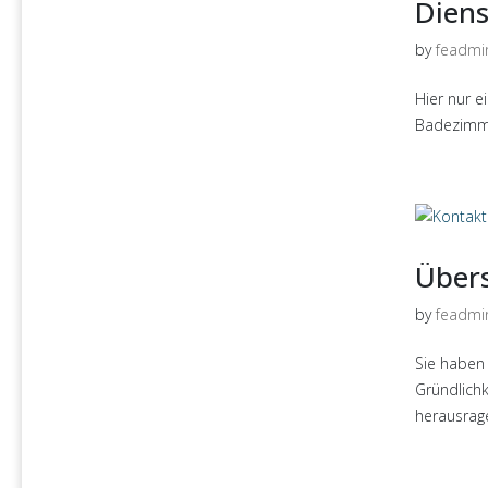
Diens
by
feadmi
Hier nur e
Badezimmer
Übers
by
feadmi
Sie haben
Gründlichk
herausrage