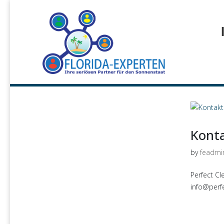
Kont
by
feadmi
Perfect Cl
info@perf